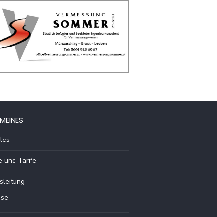
MEINES
les
e und Tarife
sleitung
sse