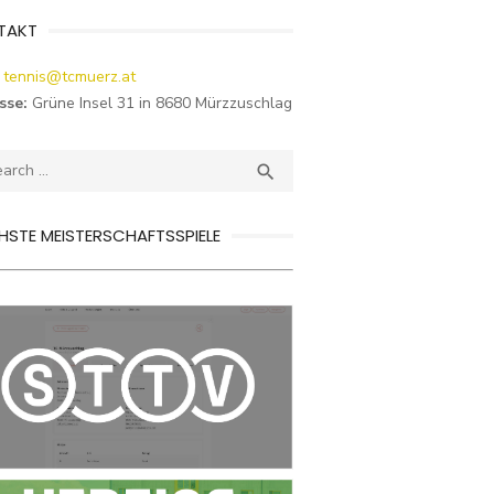
TAKT
tennis@tcmuerz.at
sse:
Grüne Insel 31 in 8680 Mürzzuschlag
ch
SEARCH

STE MEISTERSCHAFTSSPIELE