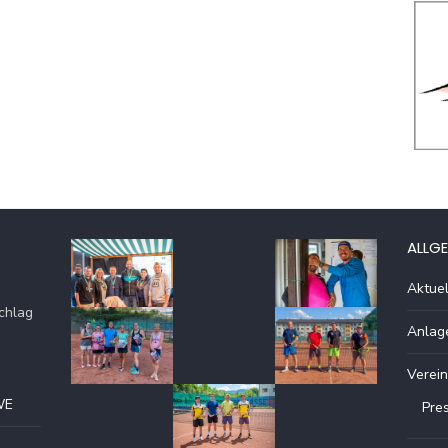
ALLGE
Aktuel
chlag
Anlag
Verein
WE
Pre