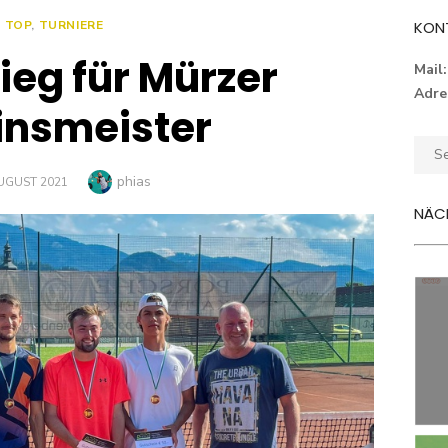
TOP
,
TURNIERE
KON
ieg für Mürzer
Mail:
Adre
insmeister
Sear
for:
Author
phias
TED
AUGUST 2021
NÄCH