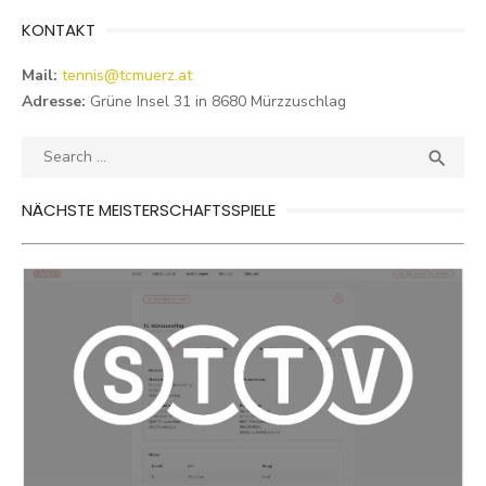
KONTAKT
Mail:
tennis@tcmuerz.at
Adresse:
Grüne Insel 31 in 8680 Mürzzuschlag
Search
SEA

for:
NÄCHSTE MEISTERSCHAFTSSPIELE