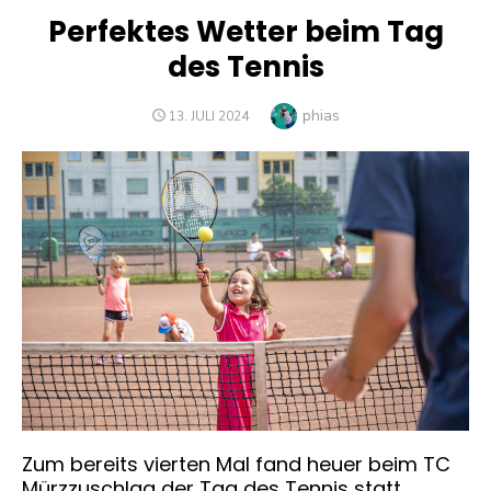
Perfektes Wetter beim Tag
des Tennis
Author
phias
POSTED
13. JULI 2024
ON
Zum bereits vierten Mal fand heuer beim TC
Mürzzuschlag der Tag des Tennis statt.