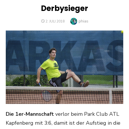
Derbysieger
Author
phias
POSTED
2. JULI 2018
ON
Die 1er-Mannschaft
verlor beim Park Club ATL
Kapfenberg mit 3:6, damit ist der Aufstieg in die