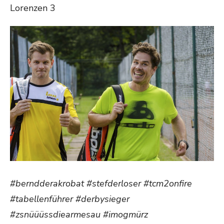
Lorenzen 3
#berndderakrobat #stefderloser #tcm2onfire
#tabellenführer #derbysieger
#zsnüüüssdiearmesau #imogmürz