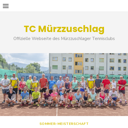
Skip
to
content
TC Mürzzuschlag
Offizielle Webseite des Mürzzuschlager Tennisclubs
SOMMER-MEISTERSCHAFT