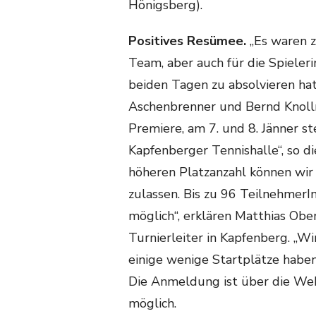
Hönigsberg).
Positives Resümee.
„Es waren z
Team, aber auch für die Spieleri
beiden Tagen zu absolvieren hatt
Aschenbrenner und Bernd Knollm
Premiere, am 7. und 8. Jänner st
Kapfenberger Tennishalle“, so di
höheren Platzanzahl können wir
zulassen. Bis zu 96 TeilnehmerI
möglich“, erklären Matthias Ober
Turnierleiter in Kapfenberg. „Wir
einige wenige Startplätze haben 
Die Anmeldung ist über die Web
möglich.