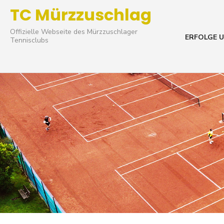
Skip
TC Mürzzuschlag
to
Offizielle Webseite des Mürzzuschlager
content
ERFOLGE U
Tennisclubs