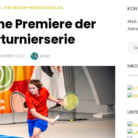
E
,
WINTERCUP MÜRZZUSCHLAG
KON
che Premiere der
Mail:
Adre
turnierserie
Sear
for:
Author
phias
D
OVEMBER 2022
NÄCH
UNT