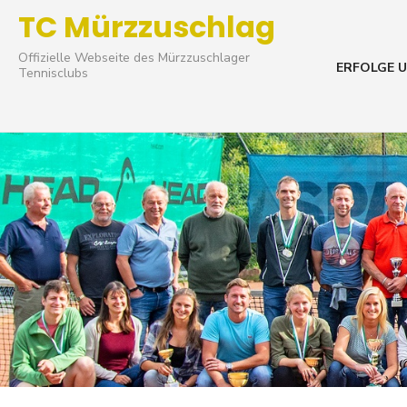
Skip
TC Mürzzuschlag
to
Offizielle Webseite des Mürzzuschlager
content
ERFOLGE U
Tennisclubs