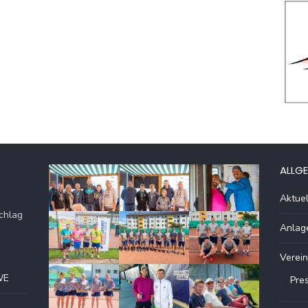
ALLGE
Aktuel
chlag
Anlag
Verein
WE
Pre