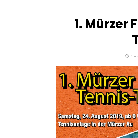
1. Mürzer
POS
2. 
ON