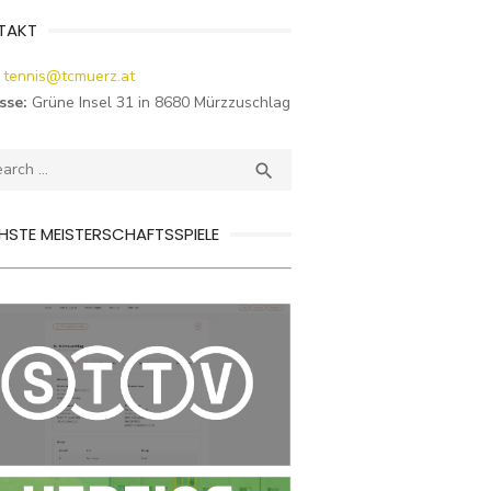
TAKT
tennis@tcmuerz.at
sse:
Grüne Insel 31 in 8680 Mürzzuschlag
ch
SEARCH

STE MEISTERSCHAFTSSPIELE