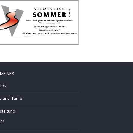
MEINES
les
e und Tarife
sleitung
sse