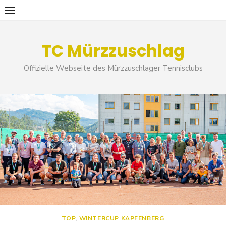
Skip
to
content
TC Mürzzuschlag
Offizielle Webseite des Mürzzuschlager Tennisclubs
TOP
,
WINTERCUP KAPFENBERG