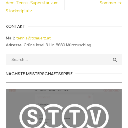
dem Tennis-Superstar zum
Sommer
Stockerlplatz
KONTAKT
Mail:
tennis@tcmuerz.at
Adresse:
Grüne Insel 31 in 8680 Mürzzuschlag
Search
SEA

for:
NÄCHSTE MEISTERSCHAFTSSPIELE